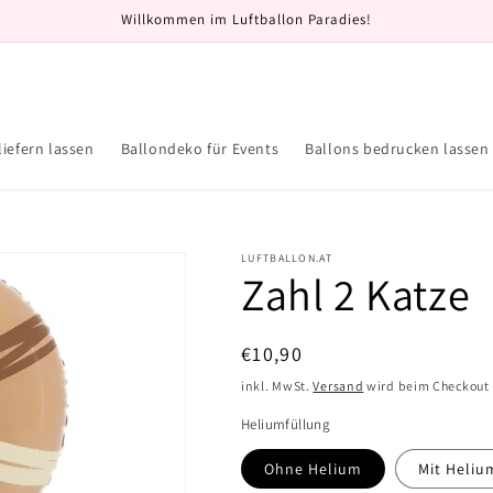
Willkommen im Luftballon Paradies!
liefern lassen
Ballondeko für Events
Ballons bedrucken lassen
LUFTBALLON.AT
Zahl 2 Katze
Normaler
€10,90
Preis
inkl. MwSt.
Versand
wird beim Checkout
Heliumfüllung
Ohne Helium
Mit Heliu