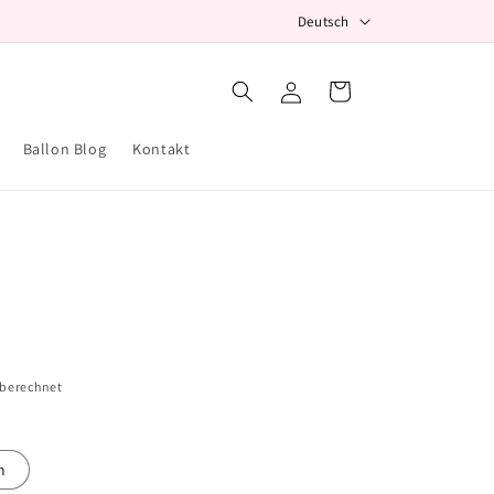
S
Deutsch
p
r
Einloggen
Warenkorb
a
c
Ballon Blog
Kontakt
h
e
 berechnet
m