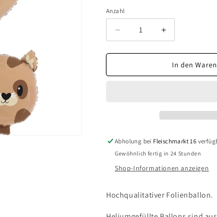
Anzahl
Verringere
Erhöhe
die
die
Menge
Menge
für
für
In den Waren
Zahl
Zahl
2
2
Katze
Katze
Abholung bei
Fleischmarkt 16
verfüg
Gewöhnlich fertig in 24 Stunden
Shop-Informationen anzeigen
Hochqualitativer Folienballon.
Heliumgefüllte Ballons sind aus