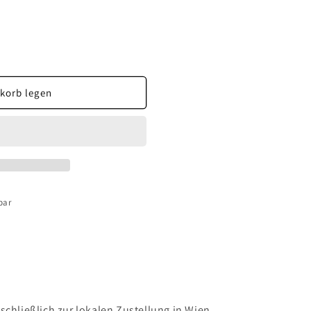
korb legen
bar
schließlich zur lokalen Zustellung in Wien