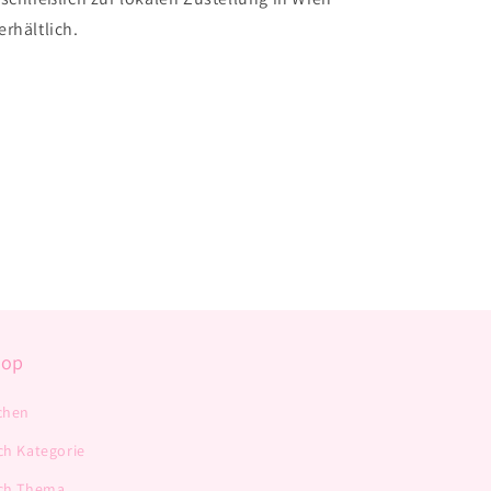
rhältlich.
hop
chen
ch Kategorie
ch Thema