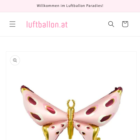
Direkt
Willkommen im Luftballon Paradies!
zum
Inhalt
Warenkorb
oduktinformationen
ringen