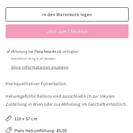
die
die
Menge
Menge
für
für
In den Warenkorb legen
Schmetterling
Schmetterling
rosa
rosa
Jetzt zum Checkout
Abholung bei
Fleischmarkt 16
verfügbar
Gewöhnlich fertig in 24 Stunden
Shop-Informationen anzeigen
Hochqualitativer Folienballon.
Heliumgefüllte Ballons sind ausschließlich zur lokalen
Zustellung in Wien oder zur Abholung im Geschäft erhältlich.
110 x 67 cm
Preis Heliumfüllung: €5,00