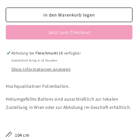
die
die
Menge
Menge
für
für
In den Warenkorb legen
Schleife
Schleife
rot
rot
Jetzt zum Checkout
Abholung bei
Fleischmarkt 16
verfügbar
Gewöhnlich fertig in 24 Stunden
Shop-Informationen anzeigen
Hochqualitativer Folienballon.
Heliumgefüllte Ballons sind ausschließlich zur lokalen
Zustellung in Wien oder zur Abholung im Geschäft erhältlich.
104 cm