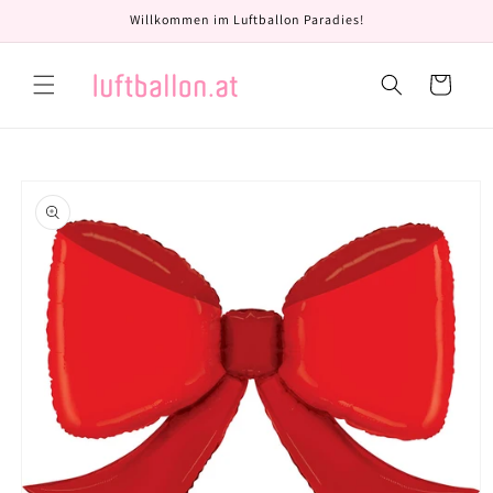
Direkt
Willkommen im Luftballon Paradies!
zum
Inhalt
Warenkorb
oduktinformationen
ringen