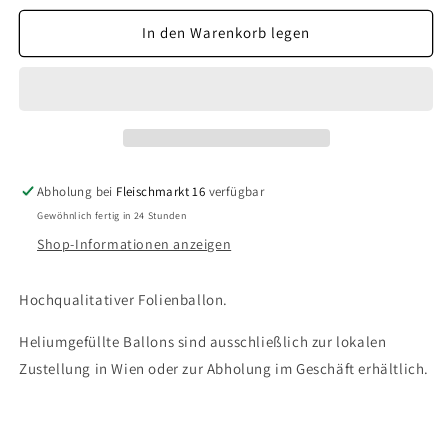
Menge
Menge
für
für
In den Warenkorb legen
Merry
Merry
Christmas
Christmas
Abholung bei
Fleischmarkt 16
verfügbar
Gewöhnlich fertig in 24 Stunden
Shop-Informationen anzeigen
Hochqualitativer Folienballon.
Heliumgefüllte Ballons sind ausschließlich zur lokalen
Zustellung in Wien oder zur Abholung im Geschäft erhältlich.