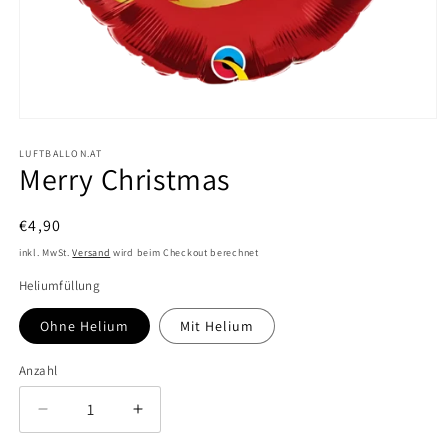
Medien
1
in
LUFTBALLON.AT
Merry Christmas
Modal
öffnen
Normaler
€4,90
Preis
inkl. MwSt.
Versand
wird beim Checkout berechnet
Heliumfüllung
Ohne Helium
Mit Helium
Anzahl
Verringere
Erhöhe
die
die