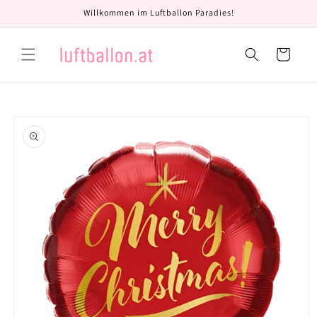
Direkt
Willkommen im Luftballon Paradies!
zum
Inhalt
Warenkorb
oduktinformationen
ringen