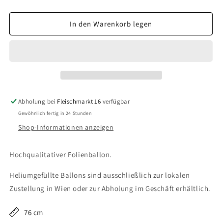
die
die
Menge
Menge
für
für
In den Warenkorb legen
Meer-
Meer-
Einhorn
Einhorn
Abholung bei
Fleischmarkt 16
verfügbar
Gewöhnlich fertig in 24 Stunden
Shop-Informationen anzeigen
Hochqualitativer Folienballon.
Heliumgefüllte Ballons sind ausschließlich zur lokalen
Zustellung in Wien oder zur Abholung im Geschäft erhältlich.
76 cm