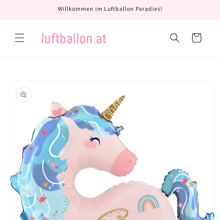
Direkt
Willkommen im Luftballon Paradies!
zum
Inhalt
Warenkorb
oduktinformationen
ringen