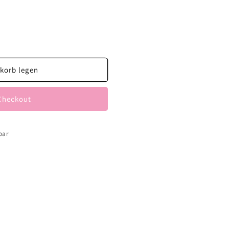
korb legen
Checkout
bar