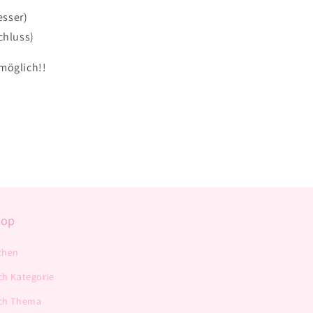
esser)
chluss)
möglich!!
hop
chen
ch Kategorie
ch Thema