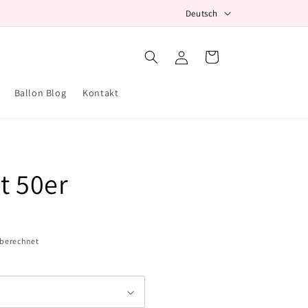
S
Deutsch
p
r
Einloggen
Warenkorb
a
c
Ballon Blog
Kontakt
h
e
t 50er
 berechnet