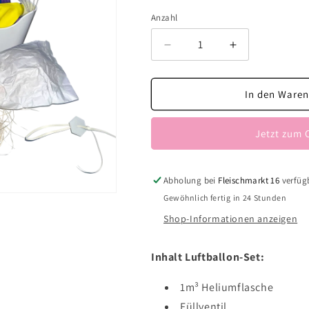
Anzahl
Verringere
Erhöhe
die
die
Menge
Menge
für
für
In den Waren
Luftballon-
Luftballon-
Set
Set
Jetzt zum 
50er
50er
Abholung bei
Fleischmarkt 16
verfüg
Gewöhnlich fertig in 24 Stunden
Shop-Informationen anzeigen
Inhalt Luftballon-Set:
1m³ Heliumflasche
Füllventil