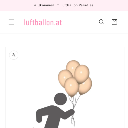
Direkt
Willkommen im Luftballon Paradies!
zum
Inhalt
Warenkorb
oduktinformationen
ringen