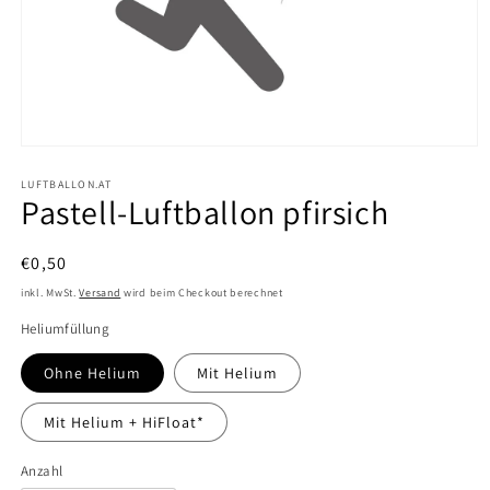
Medien
1
in
LUFTBALLON.AT
Pastell-Luftballon pfirsich
Modal
öffnen
Normaler
€0,50
Preis
inkl. MwSt.
Versand
wird beim Checkout berechnet
Heliumfüllung
Ohne Helium
Mit Helium
Mit Helium + HiFloat*
Anzahl