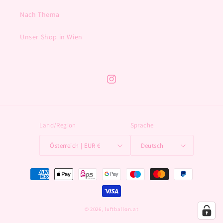
Nach Thema
Unser Shop in Wien
Instagram
Land/Region
Sprache
Österreich | EUR €
Deutsch
Zahlungsmethoden
© 2026,
luftballon.at