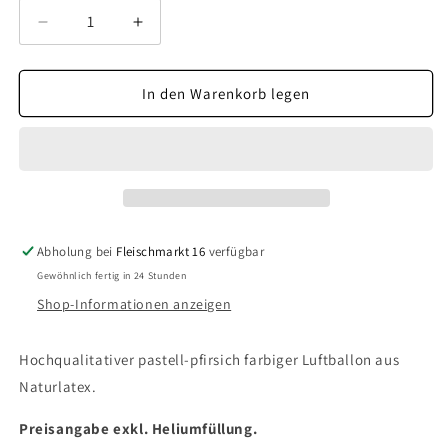
Verringere
Erhöhe
die
die
Menge
Menge
für
für
In den Warenkorb legen
Pastell-
Pastell-
Luftballon
Luftballon
pfirsich
pfirsich
Abholung bei
Fleischmarkt 16
verfügbar
Gewöhnlich fertig in 24 Stunden
Shop-Informationen anzeigen
Hochqualitativer pastell-pfirsich farbiger Luftballon aus
Naturlatex.
Preisangabe exkl. Heliumfüllung.