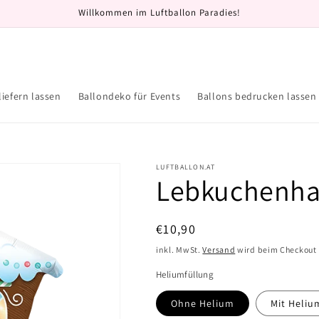
Willkommen im Luftballon Paradies!
liefern lassen
Ballondeko für Events
Ballons bedrucken lassen
LUFTBALLON.AT
Lebkuchenh
Normaler
€10,90
Preis
inkl. MwSt.
Versand
wird beim Checkout
Heliumfüllung
Ohne Helium
Mit Heliu