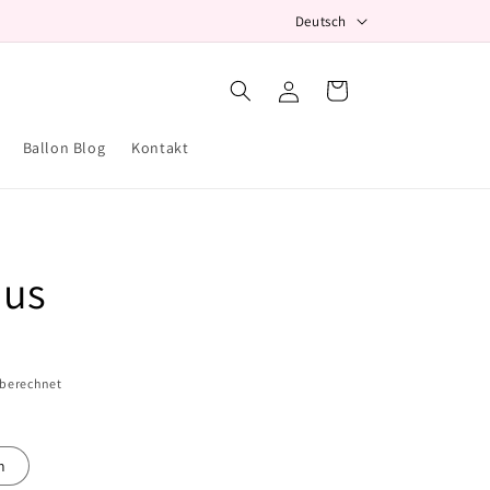
S
Deutsch
p
r
Einloggen
Warenkorb
a
c
Ballon Blog
Kontakt
h
e
aus
 berechnet
m