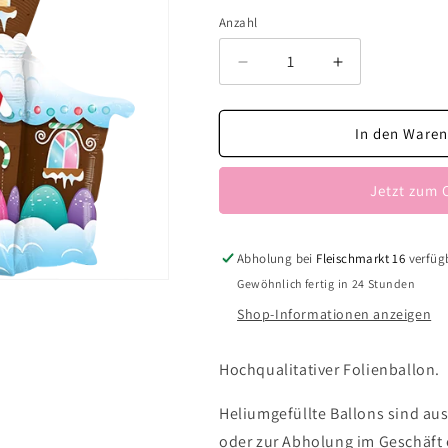
Anzahl
Verringere
Erhöhe
die
die
Menge
Menge
für
für
In den Waren
Lebkuchenhaus
Lebkuchenha
Jetzt zum 
Abholung bei
Fleischmarkt 16
verfüg
Gewöhnlich fertig in 24 Stunden
Shop-Informationen anzeigen
Hochqualitativer Folienballon.
Heliumgefüllte Ballons sind aus
oder zur Abholung im Geschäft e