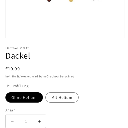
Medien
1
in
LUFTBALLON.AT
Dackel
Modal
öffnen
Normaler
€10,90
Preis
inkl. MwSt.
Versand
wird beim Checkout berechnet
Heliumfüllung
Ohne Helium
Mit Helium
Anzahl
Verringere
Erhöhe