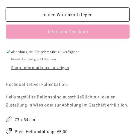
die
die
Menge
Menge
für
für
In den Warenkorb legen
Cat
Cat
Face
Face
Jetzt zum Checkout
rosa
rosa
Abholung bei
Fleischmarkt 16
verfügbar
Gewöhnlich fertig in 24 Stunden
Shop-Informationen anzeigen
Hochqualitativer Folienballon.
Heliumgefüllte Ballons sind ausschließlich zur lokalen
Zustellung in Wien oder zur Abholung im Geschäft erhältlich.
73 x 64 cm
Preis Heliumfüllung: €5,00