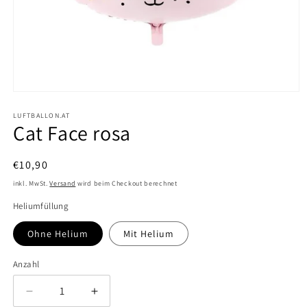
Medien
1
in
LUFTBALLON.AT
Cat Face rosa
Modal
öffnen
Normaler
€10,90
Preis
inkl. MwSt.
Versand
wird beim Checkout berechnet
Heliumfüllung
Ohne Helium
Mit Helium
Anzahl
Verringere
Erhöhe