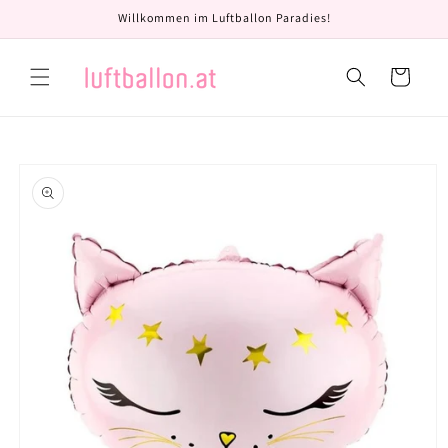
Direkt
Willkommen im Luftballon Paradies!
zum
Inhalt
Warenkorb
oduktinformationen
ringen