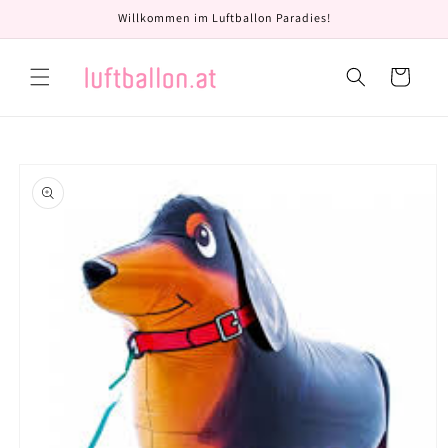
Direkt
Willkommen im Luftballon Paradies!
zum
Inhalt
Warenkorb
oduktinformationen
ringen