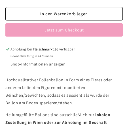
die
die
Menge
Menge
für
für
In den Warenkorb legen
AW
AW
Dackel
Dackel
Jetzt zum Checkout
Abholung bei
Fleischmarkt 16
verfügbar
Gewöhnlich fertig in 24 Stunden
Shop-Informationen anzeigen
Hochqualitativer Folienballon in Form eines Tieres oder
anderen beliebten Figuren mit montierten
Beinchen/Gewichten, sodass es aussieht als würde der
Ballon am Boden spazieren/stehen.
Heliumgefüllte Ballons sind ausschließlich zur
lokalen
Zustellung in Wien oder zur Abholung im Geschäft