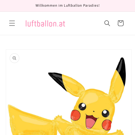
Direkt
Willkommen im Luftballon Paradies!
zum
Inhalt
Warenkorb
oduktinformationen
ringen