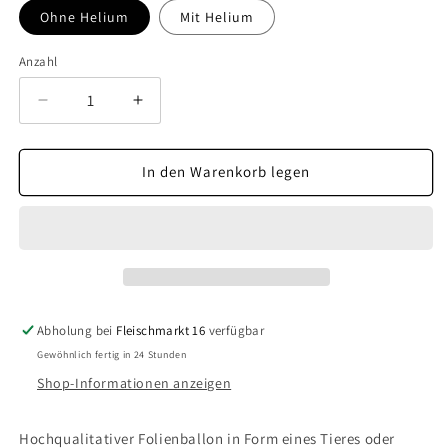
Ohne Helium
Mit Helium
Anzahl
Verringere
Erhöhe
die
die
Menge
Menge
für
für
In den Warenkorb legen
AW
AW
Pikachu
Pikachu
Abholung bei
Fleischmarkt 16
verfügbar
Gewöhnlich fertig in 24 Stunden
Shop-Informationen anzeigen
Hochqualitativer Folienballon in Form eines Tieres oder