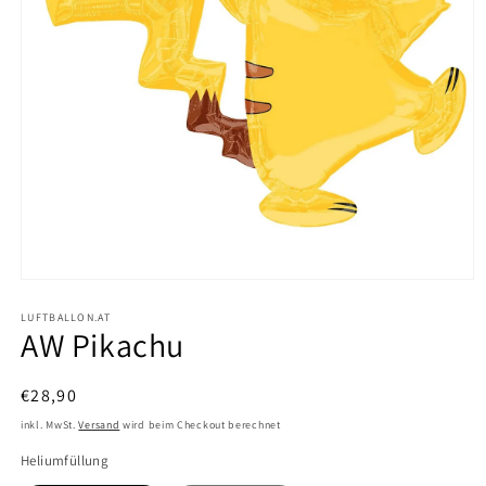
Medien
1
in
LUFTBALLON.AT
AW Pikachu
Modal
öffnen
Normaler
€28,90
Preis
inkl. MwSt.
Versand
wird beim Checkout berechnet
Heliumfüllung