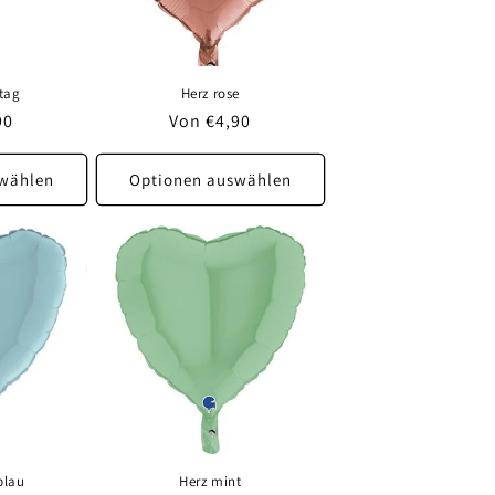
tag
Herz rose
r
90
Normaler
Von €4,90
Preis
wählen
Optionen auswählen
blau
Herz mint