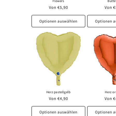
Flowers
Butte
Normaler
Von €5,90
Norma
Von €
Preis
Preis
Optionen auswählen
Optionen 
Herz pastellgelb
Herz o
Normaler
Von €4,90
Norma
Von €
Preis
Preis
Optionen auswählen
Optionen 