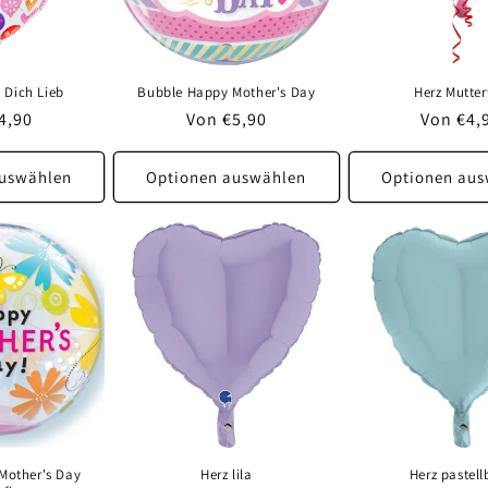
 Dich Lieb
Bubble Happy Mother's Day
Herz Mutter
ler
4,90
Normaler
Von €5,90
Normale
Von €4,
Preis
Preis
auswählen
Optionen auswählen
Optionen aus
Mother's Day
Herz lila
Herz pastell