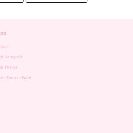
hop
chen
ch Kategorie
ch Thema
ser Shop in Wien