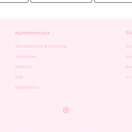
Kundenservice
S
Versandkosten & Lieferung
Su
Impressum
Na
Widerruf
Na
AGB
Un
Datenschutz
Instagram