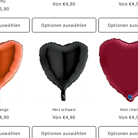
rfly
Normaler
Von €4,90
Normale
Von €4,
ler
5,90
Preis
Preis
auswählen
Optionen auswählen
Optionen aus
range
Herz schwarz
Herz cher
ler
4,90
Normaler
Von €4,90
Normale
Von €4,
Preis
Preis
auswählen
Optionen auswählen
Optionen aus