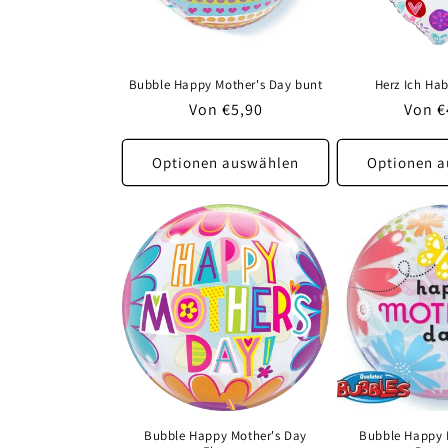
Bubble Happy Mother's Day bunt
Herz Ich Hab
Normaler
Von €5,90
Norma
Von €
Preis
Preis
Optionen auswählen
Optionen 
Bubble Happy Mother's Day
Bubble Happy 