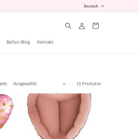
S
Deutsch
p
r
Einloggen
Warenkorb
a
c
Ballon Blog
Kontakt
h
e
ach:
15 Produkte