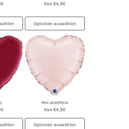
r
90
Normaler
Von €4,90
Preis
wählen
Optionen auswählen
ry
Herz pastellrosa
r
90
Normaler
Von €4,90
Preis
wählen
Optionen auswählen