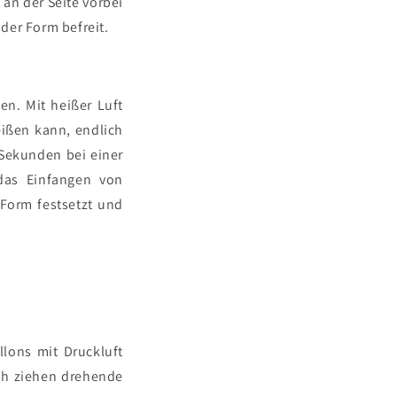
 an der Seite vorbei
der Form befreit.
n. Mit heißer Luft
eißen kann, endlich
 Sekunden bei einer
das Einfangen von
 Form festsetzt und
lons mit Druckluft
ach ziehen drehende