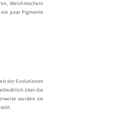
oren, Weichmachern
 ein paar Pigmente
it der Evolutionen
allmählich über die
erweise wurden sie
ellt.