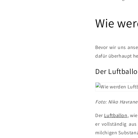
Wie wer
Bevor wir uns ans
dafür überhaupt h
Der Luftball
Foto: Niko Havrane
Der
Luftballon
, wi
er vollständig au
milchigen Substan