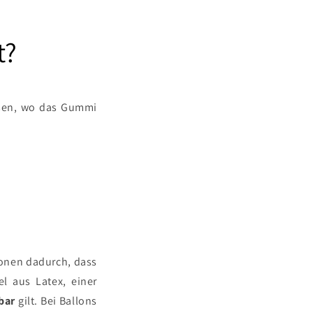
t?
ssen, wo das Gummi
lonen dadurch, dass
l aus Latex, einer
bar
gilt. Bei Ballons