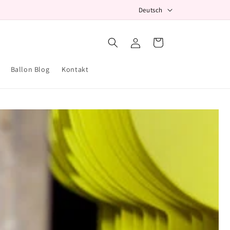
S
Deutsch
p
r
Einloggen
Warenkorb
a
c
Ballon Blog
Kontakt
h
e